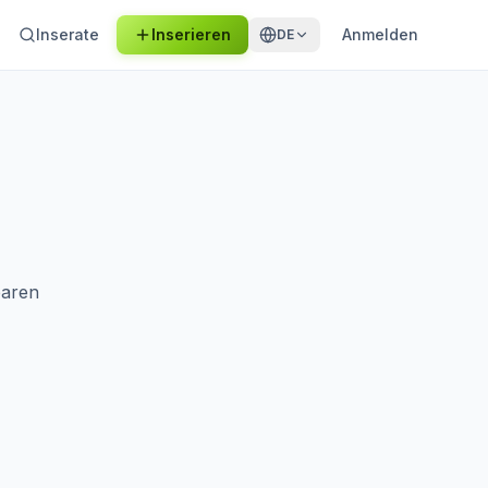
Inserate
Inserieren
Anmelden
DE
baren