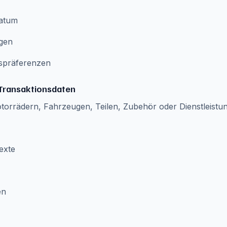
datum
ngen
spräferenzen
 Transaktionsdaten
orrädern, Fahrzeugen, Teilen, Zubehör oder Dienstleistu
exte
en