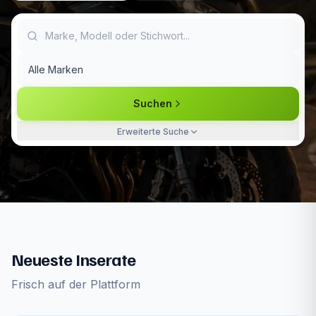
Alle Marken
AI
Suchen
Erweiterte Suche
Zuerst Marke
Ganze Schweiz
Neueste Inserate
Frisch auf der Plattform