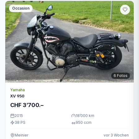
Occasion
6
Fotos
Yamaha
XV 950
CHF 3’700.–
2015
18’000
km
38
PS
950
ccm
cc
Meinier
vor 3 Wochen