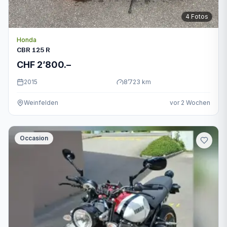
4
Fotos
Honda
CBR 125 R
CHF 2’800.–
2015
8’723
km
Weinfelden
vor 2 Wochen
Occasion