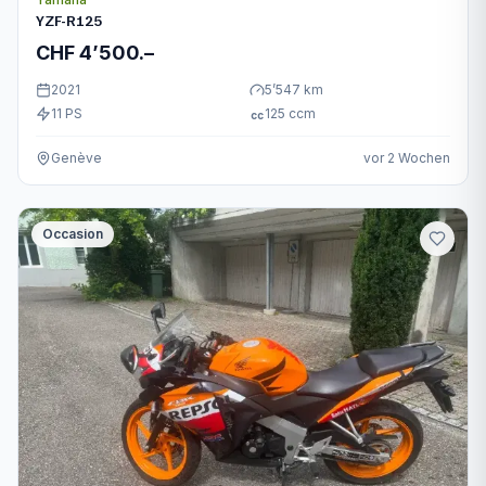
YZF-R125
CHF 4’500.–
2021
5’547
km
11
PS
125
ccm
cc
Genève
vor 2 Wochen
Occasion