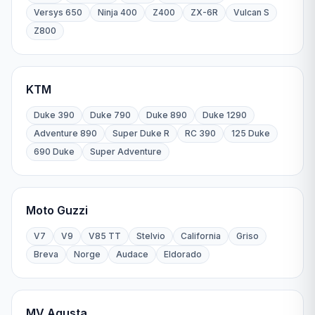
Versys 650
Ninja 400
Z400
ZX-6R
Vulcan S
Z800
KTM
Duke 390
Duke 790
Duke 890
Duke 1290
Adventure 890
Super Duke R
RC 390
125 Duke
690 Duke
Super Adventure
Moto Guzzi
V7
V9
V85 TT
Stelvio
California
Griso
Breva
Norge
Audace
Eldorado
MV Agusta