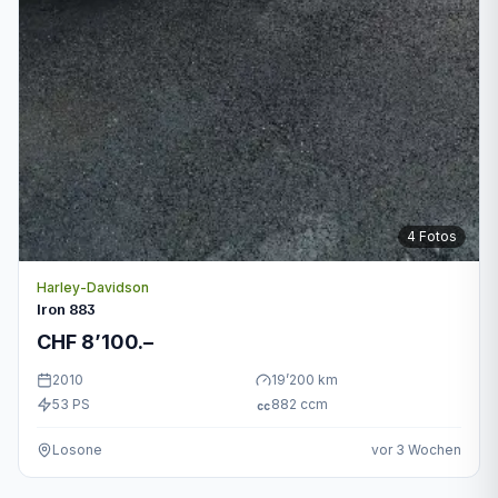
4
Fotos
Harley-Davidson
Iron 883
CHF 8’100.–
2010
19’200
km
53
PS
882
ccm
cc
Losone
vor 3 Wochen