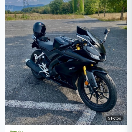
5
Fotos
Yamaha