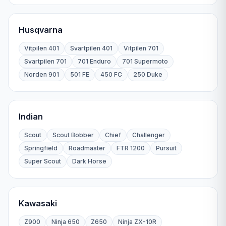
Husqvarna
Vitpilen 401
Svartpilen 401
Vitpilen 701
Svartpilen 701
701 Enduro
701 Supermoto
Norden 901
501 FE
450 FC
250 Duke
Indian
Scout
Scout Bobber
Chief
Challenger
Springfield
Roadmaster
FTR 1200
Pursuit
Super Scout
Dark Horse
Kawasaki
Z900
Ninja 650
Z650
Ninja ZX-10R