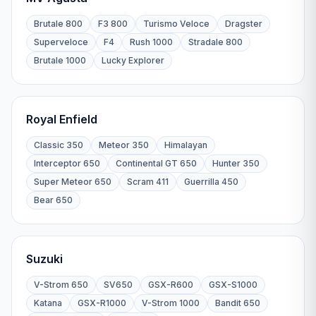
Brutale 800
F3 800
Turismo Veloce
Dragster
Superveloce
F4
Rush 1000
Stradale 800
Brutale 1000
Lucky Explorer
Royal Enfield
Classic 350
Meteor 350
Himalayan
Interceptor 650
Continental GT 650
Hunter 350
Super Meteor 650
Scram 411
Guerrilla 450
Bear 650
Suzuki
V-Strom 650
SV650
GSX-R600
GSX-S1000
Katana
GSX-R1000
V-Strom 1000
Bandit 650