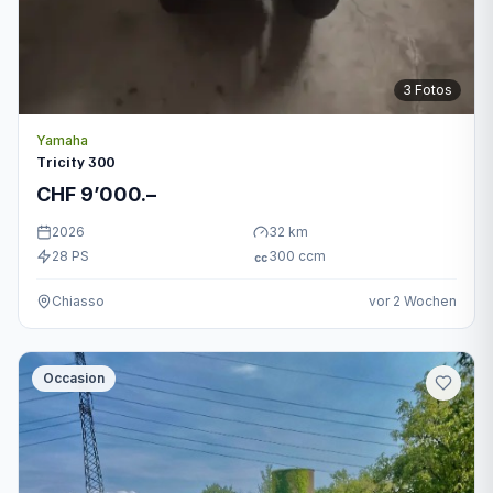
3
Fotos
Yamaha
Tricity 300
CHF 9’000.–
2026
32
km
28
PS
300
ccm
cc
Chiasso
vor 2 Wochen
Occasion