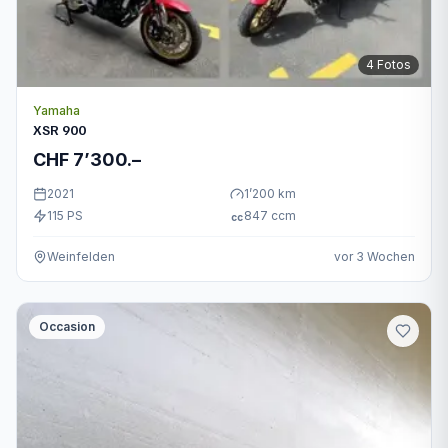
4
Fotos
Yamaha
XSR 900
CHF 7’300.–
2021
1’200
km
115
PS
847
ccm
cc
Weinfelden
vor 3 Wochen
Occasion