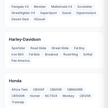
Panigale V4
Monster
Multistrada V4
Scrambler
Streetfighter V4
SuperSport
Diavel
Hypermotard
Desert Sled
XDiavel
Harley-Davidson
Sportster
Road Glide
Street Glide
Fat Boy
Iron 883
Fat Bob
Breakout
Road King
Softail
Pan America
Honda
Africa Twin
CB500F
CB650R
CBR600RR
CB1000R
Hornet
NC750X
Monkey
CB125R
Transalp