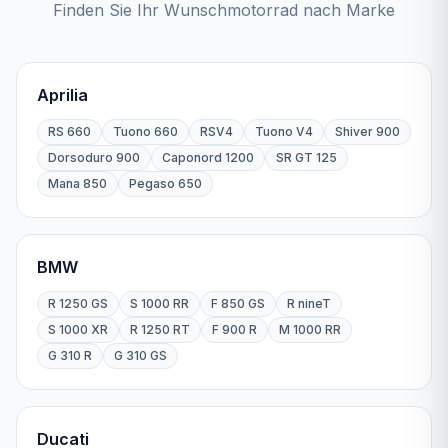
Finden Sie Ihr Wunschmotorrad nach Marke
Aprilia
RS 660
Tuono 660
RSV4
Tuono V4
Shiver 900
Dorsoduro 900
Caponord 1200
SR GT 125
Mana 850
Pegaso 650
BMW
R 1250 GS
S 1000 RR
F 850 GS
R nineT
S 1000 XR
R 1250 RT
F 900 R
M 1000 RR
G 310 R
G 310 GS
Ducati