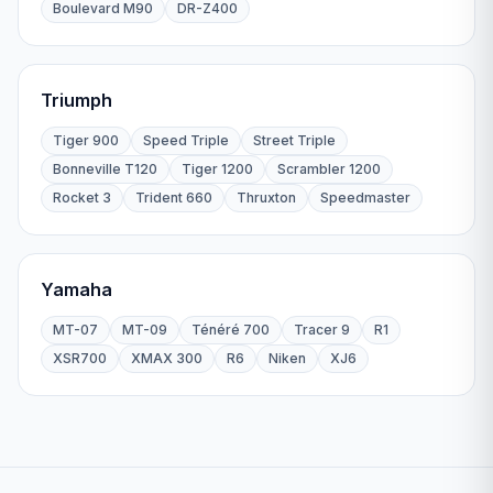
Boulevard M90
DR-Z400
Triumph
Tiger 900
Speed Triple
Street Triple
Bonneville T120
Tiger 1200
Scrambler 1200
Rocket 3
Trident 660
Thruxton
Speedmaster
Yamaha
MT-07
MT-09
Ténéré 700
Tracer 9
R1
XSR700
XMAX 300
R6
Niken
XJ6