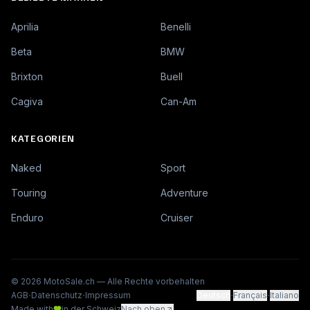
Aprilia
Benelli
Beta
BMW
Brixton
Buell
Cagiva
Can-Am
KATEGORIEN
Naked
Sport
Touring
Adventure
Enduro
Cruiser
©
2026
MotoSale.ch —
Alle Rechte vorbehalten
·
·
·
·
AGB
Datenschutz
Impressum
Deutsch
Français
Italiano
Made with
in der Schweiz
Nach oben