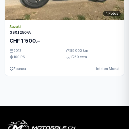
4
Fotos
Suzuki
GSX1250FA
CHF 1’500.–
2012
59’000
km
100
PS
1’250
ccm
cc
Founex
letzten Monat